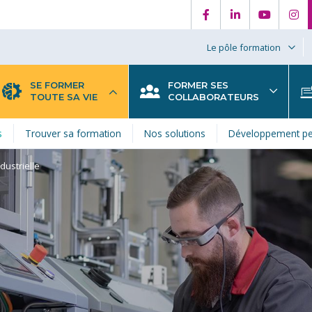
Le pôle formation
SE FORMER
FORMER SES
TOUTE SA VIE
COLLABORATEURS
s
Trouver sa formation
Nos solutions
Développement pe
dustrielle