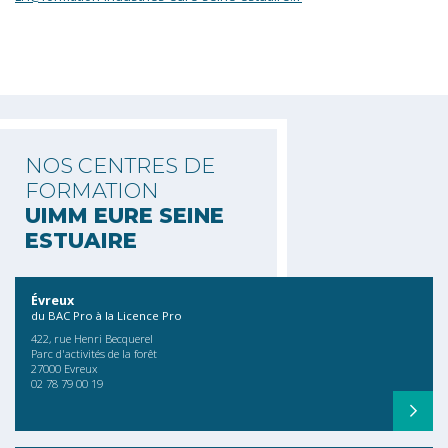
NOS CENTRES DE
FORMATION
UIMM EURE SEINE
ESTUAIRE
Évreux
du BAC Pro à la Licence Pro
422, rue Henri Becquerel
Parc d'activités de la forêt
27000 Evreux
02 78 79 00 19