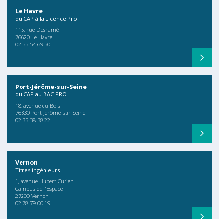
Le Havre
du CAP à la Licence Pro
115, rue Desramé
76620 Le Havre
02 35 54 69 50
Port-Jérôme-sur-Seine
du CAP au BAC PRO
18, avenue du Bois
76330 Port-Jérôme-sur-Seine
02 35 38 38 22
Vernon
Titres ingénieurs
1, avenue Hubert Curien
Campus de l'Espace
27200 Vernon
02 78 79 00 19