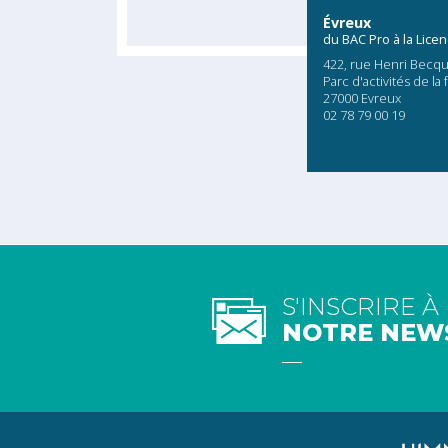
Évreux
du BAC Pro à la Lice
422, rue Henri Becqu
Parc d'activités de la 
27000 Evreux
02 78 79 00 19
S'INSCRIRE À
NOTRE NEW