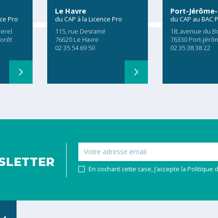
Le Havre
Port-Jérôme-
nce Pro
du CAP à la Licence Pro
du CAP au BAC 
erel
115, rue Desramé
18, avenue du B
forêt
76620 Le Havre
76330 Port-Jérô
02 35 54 69 50
02 35 38 38 22
Email
SLETTER
En cochant cette case, j’accepte la Politique d