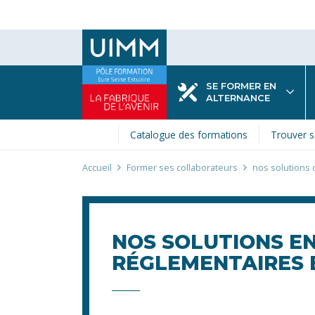
Aller
au
contenu
principal
SE FORMER EN
ALTERNANCE
Catalogue des formations
Trouver s
Fil
Accueil
Former ses collaborateurs
nos solutions 
d'Ariane
NOS SOLUTIONS E
RÉGLEMENTAIRES 