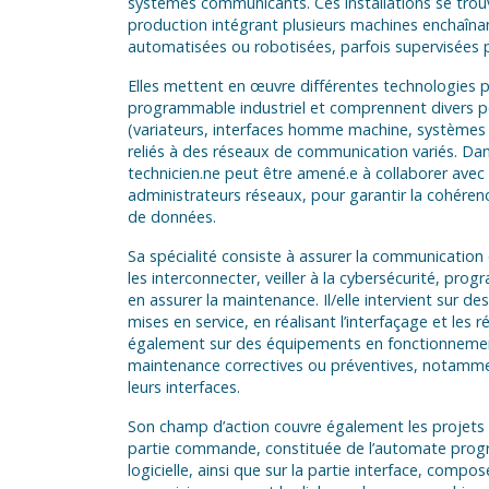
systèmes communicants. Ces installations se trou
production intégrant plusieurs machines enchaîna
automatisées ou robotisées, parfois supervisées p
Elles mettent en œuvre différentes technologies 
programmable industriel et comprennent divers 
(variateurs, interfaces homme machine, système
reliés à des réseaux de communication variés. Dan
technicien.ne peut être amené.e à collaborer avec
administrateurs réseaux, pour garantir la cohéren
de données.
Sa spécialité consiste à assurer la communication 
les interconnecter, veiller à la cybersécurité, pr
en assurer la maintenance. Il/elle intervient sur de
mises en service, en réalisant l’interfaçage et les 
également sur des équipements en fonctionneme
maintenance correctives ou préventives, notamme
leurs interfaces.
Son champ d’action couvre également les projets d’
partie commande, constituée de l’automate prog
logicielle, ainsi que sur la partie interface, comp