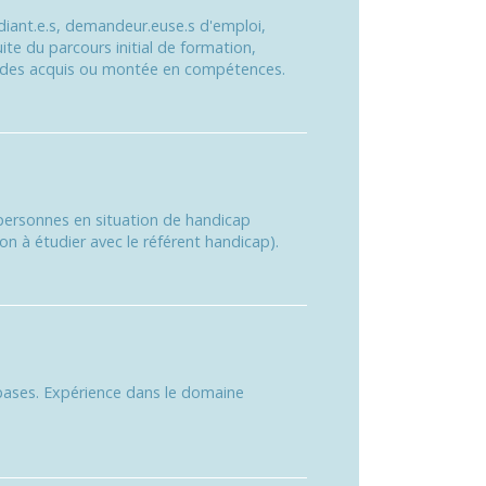
diant.e.s, demandeur.euse.s d'emploi,
ite du parcours initial de formation,
n des acquis ou montée en compétences.
ersonnes en situation de handicap
 à étudier avec le référent handicap).
 bases. Expérience dans le domaine