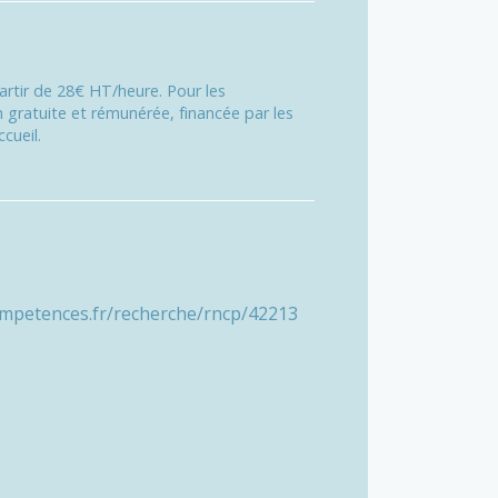
partir de 28€ HT/heure. Pour les
 gratuite et rémunérée, financée par les
cueil.
ompetences.fr/recherche/rncp/42213