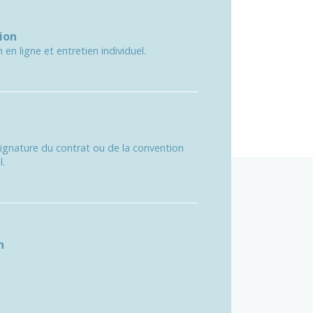
ion
 en ligne et entretien individuel.
signature du contrat ou de la convention
l.
n