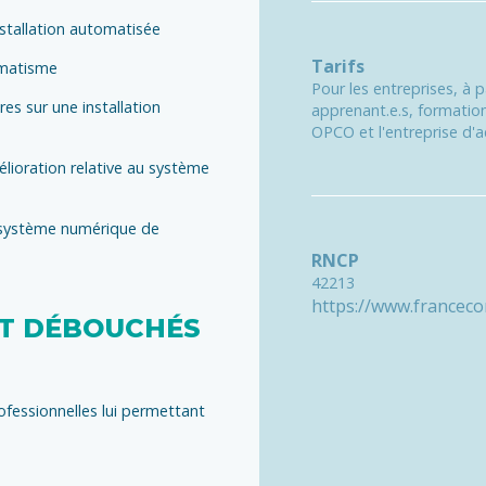
stallation automatisée
Tarifs
omatisme
Pour les entreprises, à 
es sur une installation
apprenant.e.s, formation
OPCO et l'entreprise d'ac
lioration relative au système
u système numérique de
RNCP
42213
https://www.francec
ET DÉBOUCHÉS
ofessionnelles lui permettant