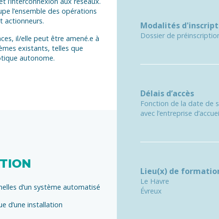
t l’interconnexion aux réseaux.
groupe l’ensemble des opérations
t actionneurs.
Modalités d'inscript
Dossier de préinscription
s, il/elle peut être amené.e à
èmes existants, telles que
botique autonome.
Délais d’accès
Fonction de la date de 
avec l’entreprise d’accuei
ATION
Lieu(x) de formatio
Le Havre
onnelles d’un système automatisé
Évreux
e d’une installation