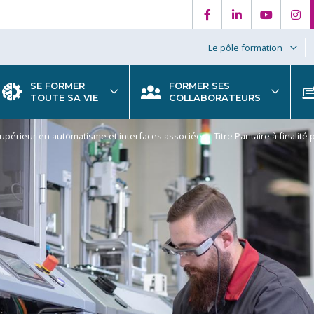
Le pôle formation
SE FORMER
FORMER SES
TOUTE SA VIE
COLLABORATEURS
upérieur en automatisme et interfaces associées - Titre Paritaire à finalité 