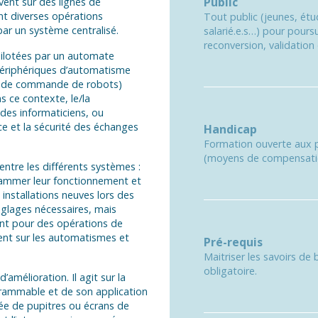
Public
vent sur des lignes de
nt diverses opérations
Tout public (jeunes, étu
ar un système centralisé.
salarié.e.s…) pour poursu
reconversion, validatio
pilotées par un automate
périphériques d’automatisme
s de commande de robots)
s ce contexte, le/la
 des informaticiens, ou
ce et la sécurité des échanges
Handicap
Formation ouverte aux p
(moyens de compensation
entre les différents systèmes :
ogrammer leur fonctionnement et
s installations neuves lors des
réglages nécessaires, mais
nt pour des opérations de
nt sur les automatismes et
Pré-requis
Maitriser les savoirs de
obligatoire.
amélioration. Il agit sur la
rammable et de son application
osée de pupitres ou écrans de