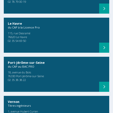
02 78 79 00 19
Le Havre
du CAP à la Licence Pro
115, rue Desramé
76620 Le Havre
02 35 54 69 50
Port-Jérôme-sur-Seine
du CAP au BAC PRO
18, avenue du Bois
76330 Port-Jérôme-sur-Seine
02 35 38 38 22
Vernon
Titres ingénieurs
1, avenue Hubert Curien