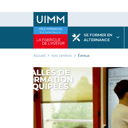
Aller
au
contenu
principal
SE FORMER EN
ALTERNANCE
Fil
Accueil
nos centres
Évreux
d'Ariane