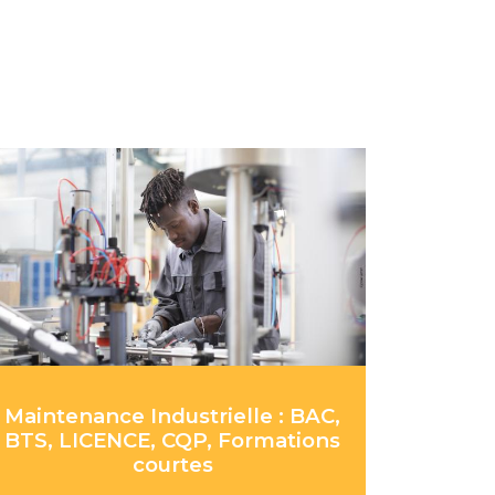
Maintenance Industrielle : BAC,
BTS, LICENCE, CQP, Formations
courtes