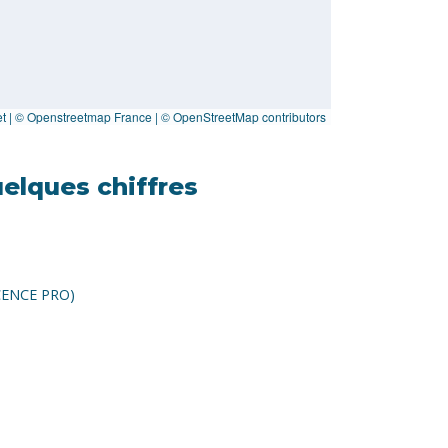
et
|
© Openstreetmap France | ©
OpenStreetMap
contributors
elques chiffres
ICENCE PRO)