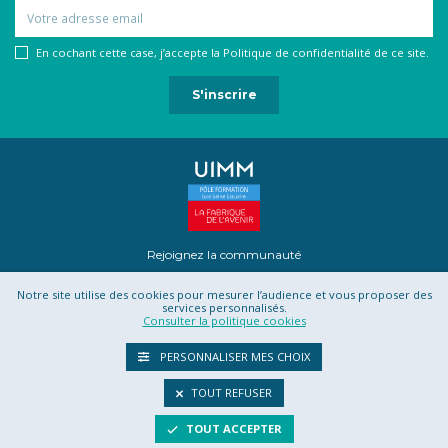
Email
En cochant cette case, j’accepte la Politique de confidentialité de ce site.
Rejoignez la communauté
Notre site utilise des cookies pour mesurer l’audience et vous proposer des
services personnalisés.
Consulter la politique cookies
Mentions légales
Contact
Projet Romotics
Confidentialité
PERSONNALISER MES CHOIX
CGU
CGV
TOUT REFUSER
TOUT ACCEPTER