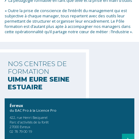
La pédagogie formative en tant que telle et la prise en main d’outils
« Outre la prise de conscience de l’intérêt du management qui est
subjective à chaque manager, tous repartent avec des outils leur
permettant de structurer et organiser leur encadrement. Le Pôle
formation est d’autant plus apte à accompagner nos managers dans
cette opérationnalité qu’il partage notre cœur de métier : l’Industrie ».
NOS CENTRES DE
FORMATION
UIMM EURE SEINE
ESTUAIRE
Évreux
du BAC Pro à la Licence Pro
422, rue Henri Becquerel
Parc d'activités de la forêt
27000 Evreux
02 78 79 00 19