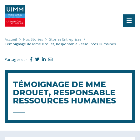
Aller
au
contenu
principal
Fil
Accueil
Nos Stories
Stories Entreprises
Témoignage de Mme Drouet, Responsable Ressources Humaines
d'Ariane
Partager sur
TÉMOIGNAGE DE MME
DROUET, RESPONSABLE
RESSOURCES HUMAINES