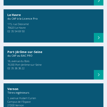
Le Havre
du CAP à la Licence Pro
115, rue Desramé
76620 Le Havre
02 35 54 69 50
Port-Jérôme-sur-Seine
du CAP au BAC PRO
18, avenue du Bois
76330 Port-Jérôme-sur-Seine
02 35 38 38 22
Vernon
Titres ingénieurs
1, avenue Hubert Curien
Campus de l'Espace
27200 Vernon