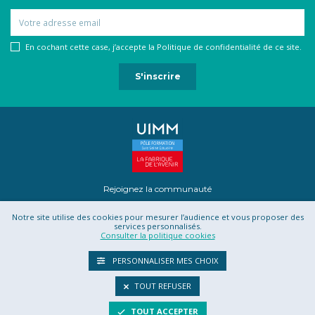
Email
En cochant cette case, j’accepte la Politique de confidentialité de ce site.
Rejoignez la communauté
Notre site utilise des cookies pour mesurer l’audience et vous proposer des
services personnalisés.
Consulter la politique cookies
Mentions légales
Contact
Projet Romotics
Confidentialité
PERSONNALISER MES CHOIX
CGU
CGV
TOUT REFUSER
TOUT ACCEPTER