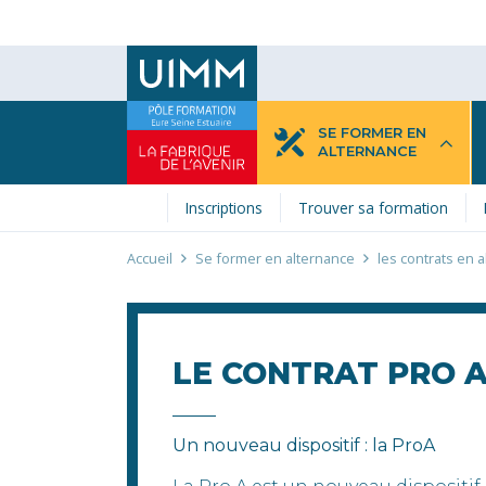
Aller
au
contenu
principal
SE FORMER EN
ALTERNANCE
Inscriptions
Trouver sa formation
Fil
Accueil
Se former en alternance
les contrats en 
d'Ariane
LE CONTRAT PRO 
Un nouveau dispositif : la ProA