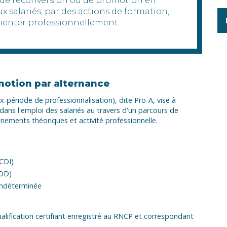
f de reconversion ou de promotion en
x salariés, par des actions de formation,
rienter professionnellement.
motion par alternance
-période de professionnalisation), dite Pro-A, vise à
n dans l'emploi des salariés au travers d'un parcours de
gnements théoriques et activité professionnelle.
(CDI)
CDD)
 indéterminée
ualification certifiant enregistré au RNCP et correspondant