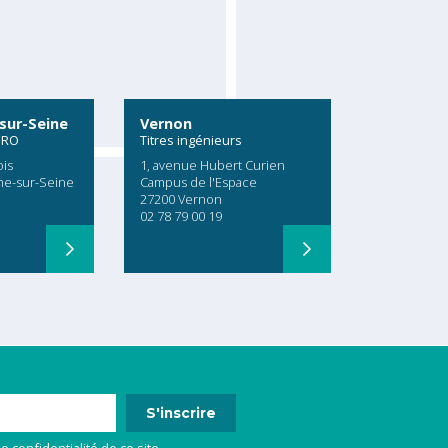
sur-Seine
Vernon
PRO
Titres ingénieurs
ois
1, avenue Hubert Curien
me-sur-Seine
Campus de l'Espace
27200 Vernon
02 78 79 00 19