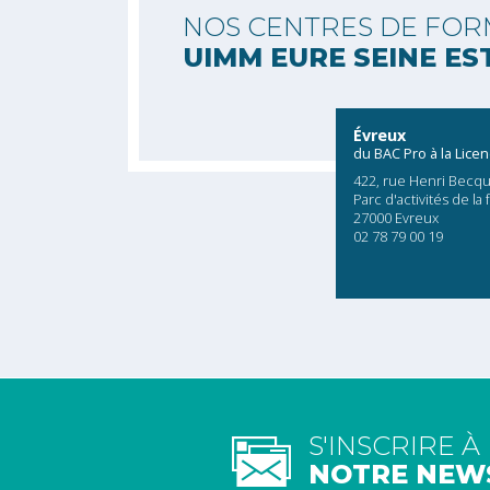
NOS CENTRES DE FOR
UIMM EURE SEINE ES
Évreux
du BAC Pro à la Lice
422, rue Henri Becqu
Parc d'activités de la 
27000 Evreux
02 78 79 00 19
S'INSCRIRE À
NOTRE NEW