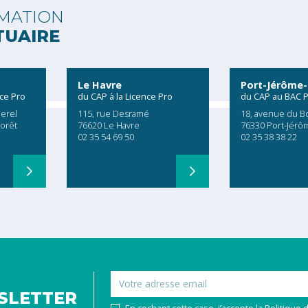
MATION
TUAIRE
Le Havre
Port-Jérôme-
nce Pro
du CAP à la Licence Pro
du CAP au BAC 
erel
115, rue Desramé
18, avenue du B
forêt
76620 Le Havre
76330 Port-Jérô
02 35 54 69 50
02 35 38 38 22
Email
SLETTER