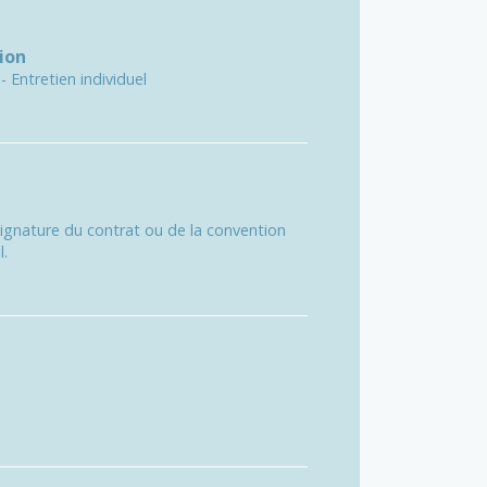
ion
 Entretien individuel
signature du contrat ou de la convention
l.