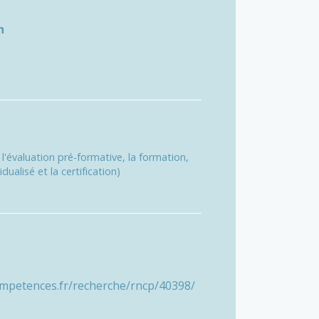
n
'évaluation pré-formative, la formation,
ualisé et la certification)
ompetences.fr/recherche/rncp/40398/