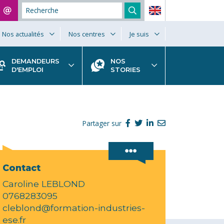
Nos actualités
Nos centres
Je suis
DEMANDEURS
NOS
D'EMPLOI
STORIES
Partager sur
Contact
Caroline LEBLOND
0768283095
cleblond@formation-industries-
ese.fr