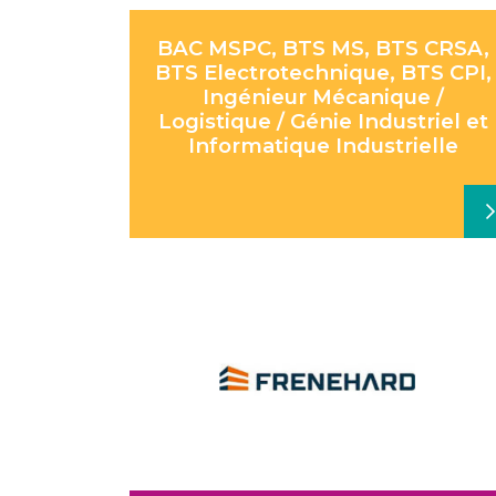
BAC MSPC, BTS MS, BTS CRSA,
BTS Electrotechnique, BTS CPI,
Ingénieur Mécanique /
Logistique / Génie Industriel et
Informatique Industrielle