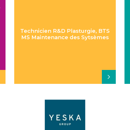
r
Technicien R&D Plasturgie, BTS
MS Maintenance des Sytsèmes