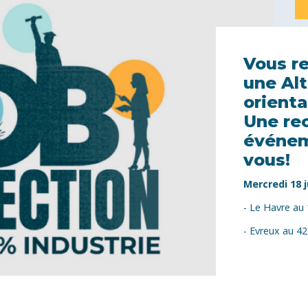
Vous r
une Al
orienta
Une re
événem
vous!
Mercredi 18 j
- Le Havre au
- Evreux au 42