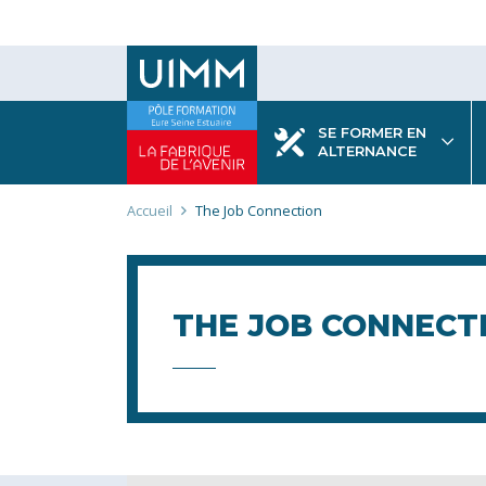
Aller
au
contenu
principal
SE FORMER EN
ALTERNANCE
Fil
Accueil
The Job Connection
d'Ariane
THE JOB CONNECT