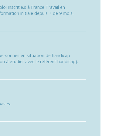
i inscrit.e.s à France Travail en
formation initiale depuis + de 9 mois.
ersonnes en situation de handicap
 à étudier avec le référent handicap).
bases.