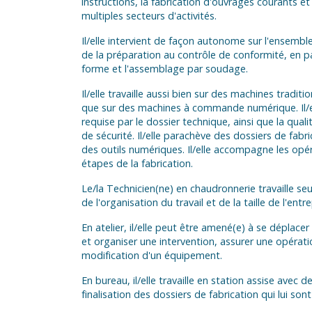
instructions, la fabrication d'ouvrages courants 
multiples secteurs d'activités.
Il/elle intervient de façon autonome sur l'ensembl
de la préparation au contrôle de conformité, en pa
forme et l'assemblage par soudage.
Il/elle travaille aussi bien sur des machines trad
que sur des machines à commande numérique. Il/el
requise par le dossier technique, ainsi que la quali
de sécurité. Il/elle parachève des dossiers de fabri
des outils numériques. Il/elle accompagne les opér
étapes de la fabrication.
Le/la Technicien(ne) en chaudronnerie travaille se
de l'organisation du travail et de la taille de l'entre
En atelier, il/elle peut être amené(e) à se déplace
et organiser une intervention, assurer une opérat
modification d'un équipement.
En bureau, il/elle travaille en station assise avec 
finalisation des dossiers de fabrication qui lui son