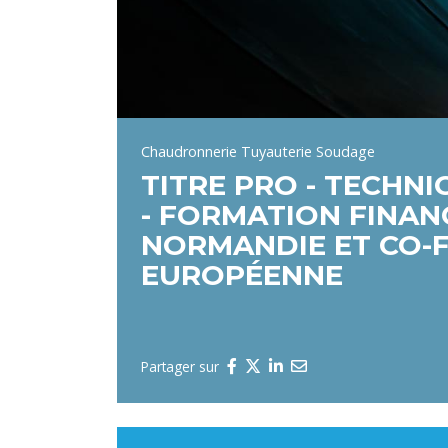
Chaudronnerie Tuyauterie Soudage
TITRE PRO - TECHN
- FORMATION FINAN
NORMANDIE ET CO-F
EUROPÉENNE
Partager sur