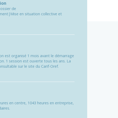
ion
Dossier de
ent|Mise en situation collective et
ion est organisé 1 mois avant le démarrage
on. 1 session est ouverte tous les ans. La
nsultable sur le site du Carif-Oref.
ures en centre, 1043 heures en entreprise,
aires.