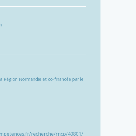
n
la Région Normandie et co-financée par le
ompetences.fr/recherche/rncp/40801/