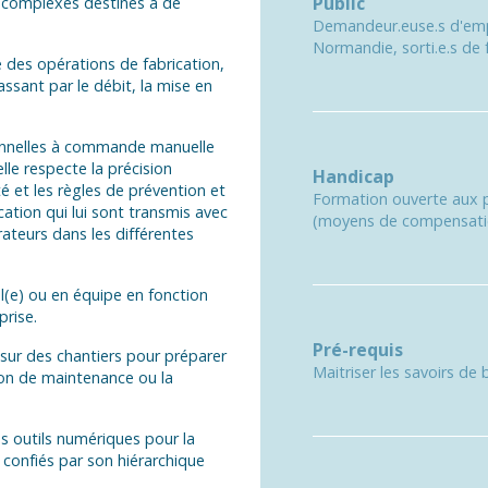
Public
et complexes destinés à de
Demandeur.euse.s d'emplo
Normandie, sorti.e.s de 
e des opérations de fabrication,
ssant par le débit, la mise en
itionnelles à commande manuelle
le respecte la précision
Handicap
té et les règles de prévention et
Formation ouverte aux p
cation qui lui sont transmis avec
(moyens de compensation
ateurs dans les différentes
ul(e) ou en équipe en fonction
prise.
Pré-requis
r sur des chantiers pour préparer
Maitriser les savoirs de 
ion de maintenance ou la
des outils numériques pour la
t confiés par son hiérarchique