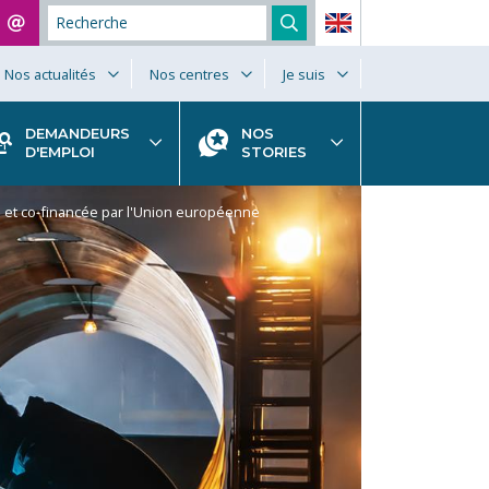
Nos actualités
Nos centres
Je suis
DEMANDEURS
NOS
D'EMPLOI
STORIES
e et co-financée par l'Union européenne