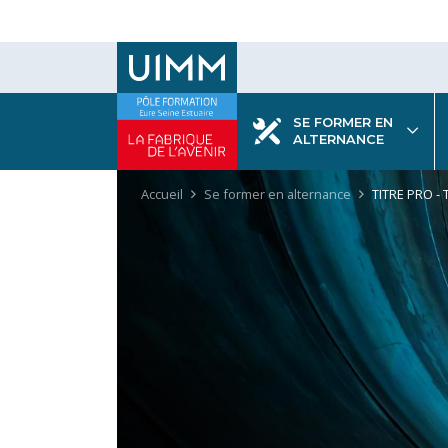
Aller
au
contenu
principal
SE FORMER EN
ALTERNANCE
Fil
Accueil
Se former en alternance
TITRE PRO - 
d'Ariane