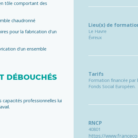
en tôle comportant des
semble chaudronné
Lieu(x) de formatio
Le Havre
res pour la fabrication d'un
Évreux
brication d'un ensemble
Tarifs
ET DÉBOUCHÉS
Formation financée par 
Fonds Social Européen.
s capacités professionnelles lui
vail.
RNCP
40801
https://www.francec