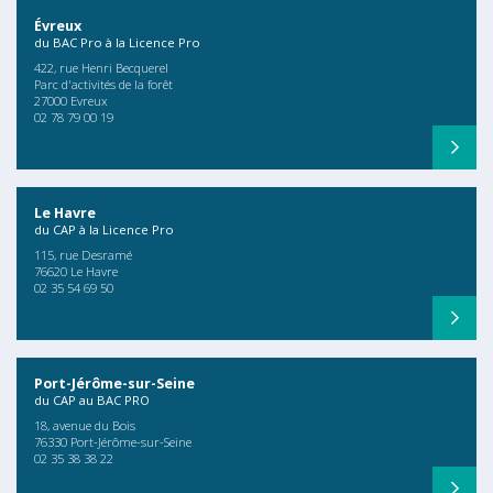
Évreux
du BAC Pro à la Licence Pro
422, rue Henri Becquerel
Parc d'activités de la forêt
27000 Evreux
02 78 79 00 19
Le Havre
du CAP à la Licence Pro
115, rue Desramé
76620 Le Havre
02 35 54 69 50
Port-Jérôme-sur-Seine
du CAP au BAC PRO
18, avenue du Bois
76330 Port-Jérôme-sur-Seine
02 35 38 38 22