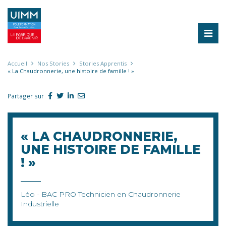
Aller
au
contenu
principal
Fil
Accueil
Nos Stories
Stories Apprentis
« La Chaudronnerie, une histoire de famille ! »
d'Ariane
Partager sur
« LA CHAUDRONNERIE,
UNE HISTOIRE DE FAMILLE
! »
Léo - BAC PRO Technicien en Chaudronnerie
Industrielle