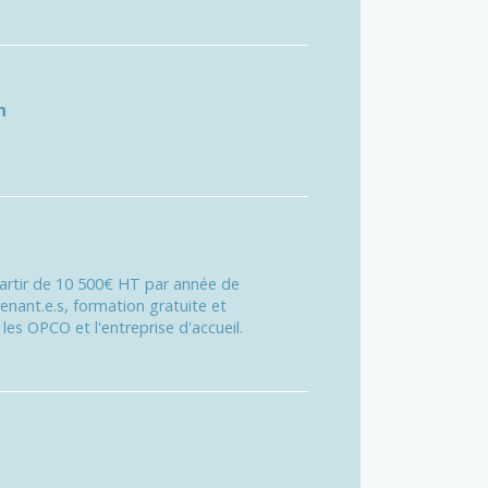
n
partir de 10 500€ HT par année de
enant.e.s, formation gratuite et
les OPCO et l'entreprise d'accueil.