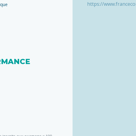
https://www.francec
ique
RMANCE
s inscrits aux examens × 100