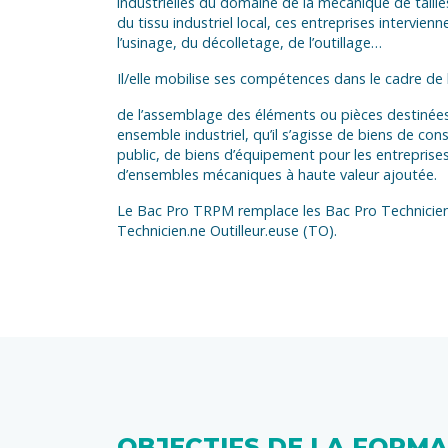
industrielles du domaine de la mécanique de tailles
du tissu industriel local, ces entreprises intervie
l’usinage, du décolletage, de l’outillage…
Il/elle mobilise ses compétences dans le cadre de l
de l’assemblage des éléments ou pièces destinées
ensemble industriel, qu’il s’agisse de biens de c
public, de biens d’équipement pour les entreprises,
d’ensembles mécaniques à haute valeur ajoutée.
Le Bac Pro TRPM remplace les Bac Pro Technicien
Technicien.ne Outilleur.euse (TO).
OBJECTIFS DE LA FORM