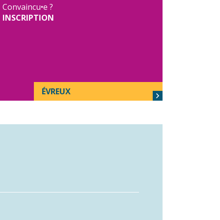
Convaincu•e ?
INSCRIPTION
ÉVREUX