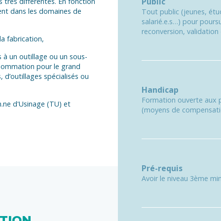
Public
 très différentes. En fonction
nnent dans les domaines de
Tout public (jeunes, étu
salarié.e.s…) pour poursu
reconversion, validatio
a fabrication,
 à un outillage ou un sous-
onsommation pour le grand
 d’outillages spécialisés ou
Handicap
Formation ouverte aux p
.ne d'Usinage (TU) et
(moyens de compensation
Pré-requis
Avoir le niveau 3ème mi
ATION