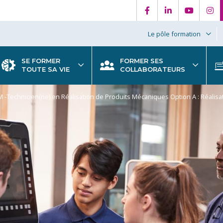
Le pôle formation
SE FORMER
FORMER SES
TOUTE SA VIE
COLLABORATEURS
 -Technicien(ne) en Réalisation de Produits Mécaniques Option A : Réalisa