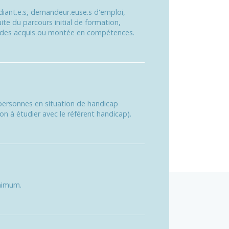
diant.e.s, demandeur.euse.s d'emploi,
ite du parcours initial de formation,
n des acquis ou montée en compétences.
ersonnes en situation de handicap
 à étudier avec le référent handicap).
nimum.