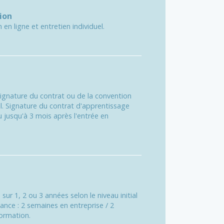
ion
 en ligne et entretien individuel.
signature du contrat ou de la convention
eil. Signature du contrat d'apprentissage
 jusqu'à 3 mois après l'entrée en
ur 1, 2 ou 3 années selon le niveau initial
nance : 2 semaines en entreprise / 2
ormation.