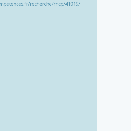
ompetences.fr/recherche/rncp/41015/