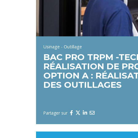
Usinage - Outillage
BAC PRO TRPM -TEC
RÉALISATION DE P
OPTION A : RÉALIS
DES OUTILLAGES
Partager sur