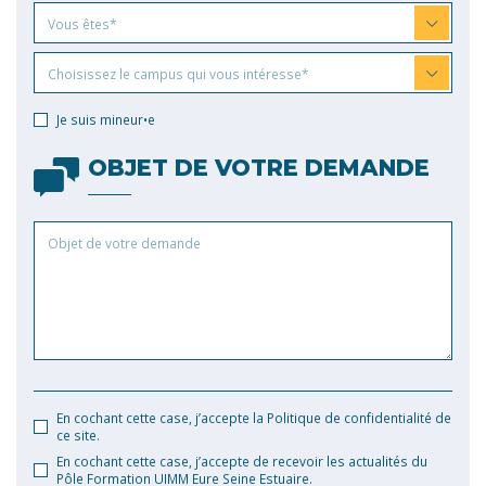
Vous
Vous êtes*
êtes
Choisissez
Choisissez le campus qui vous intéresse*
le
campus
Je suis mineur•e
qui
vous
OBJET DE VOTRE DEMANDE
intéresse
Objet
de
votre
demande
En cochant cette case, j’accepte la Politique de confidentialité de
ce site.
En cochant cette case, j’accepte de recevoir les actualités du
Pôle Formation UIMM Eure Seine Estuaire.