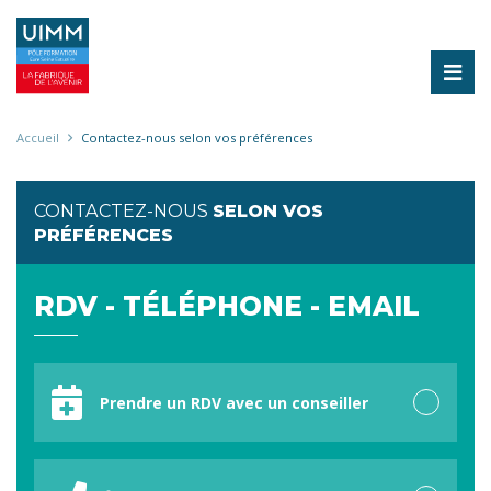
Aller
au
contenu
principal
Fil
Accueil
Contactez-nous selon vos préférences
d'Ariane
CONTACTEZ-NOUS
SELON VOS
PRÉFÉRENCES
RDV - TÉLÉPHONE - EMAIL
Votre
préférence
Prendre un RDV avec un conseiller