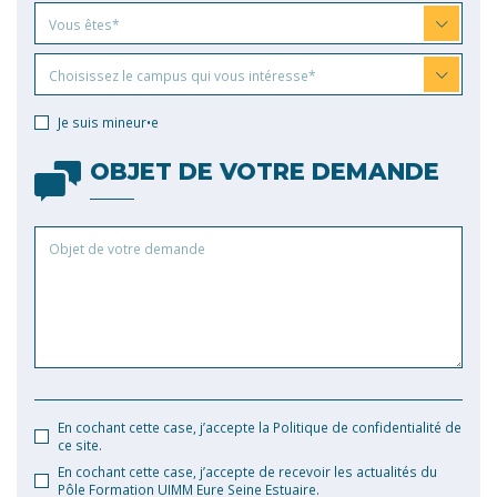
Vous
Vous êtes*
êtes
Choisissez
Choisissez le campus qui vous intéresse*
le
campus
Je suis mineur•e
qui
vous
OBJET DE VOTRE DEMANDE
intéresse
Objet
de
votre
demande
En cochant cette case, j’accepte la Politique de confidentialité de
ce site.
En cochant cette case, j’accepte de recevoir les actualités du
Pôle Formation UIMM Eure Seine Estuaire.