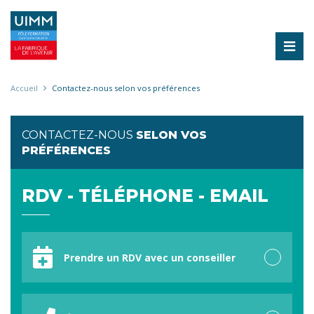
Aller
au
contenu
principal
Fil
Accueil
Contactez-nous selon vos préférences
d'Ariane
CONTACTEZ-NOUS
SELON VOS
PRÉFÉRENCES
RDV - TÉLÉPHONE - EMAIL
Votre
préférence
Prendre un RDV avec un conseiller