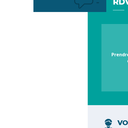
RDV
Votre
préférence
Prendr
VO