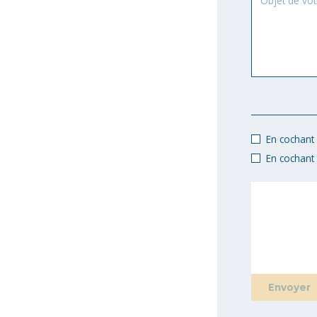
de
votre
demande
En cochant c
En cochant 