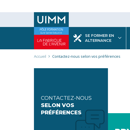
Aller
au
contenu
principal
SE FORMER EN
ALTERNANCE
Fil
Accueil
Contactez-nous selon vos préférences
d'Ariane
CONTACTEZ-NOUS
SELON VOS
PRÉFÉRENCES