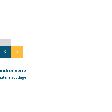
audronnerie
auterie Soudage