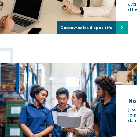
aven
diff
Découvrez les dispositifs
No
Jusq
for
doma