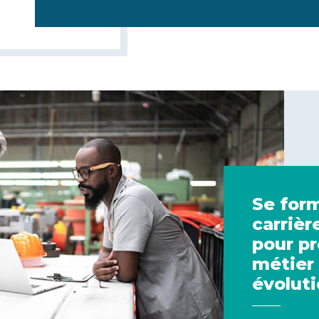
Se form
carrièr
pour p
métier 
évoluti