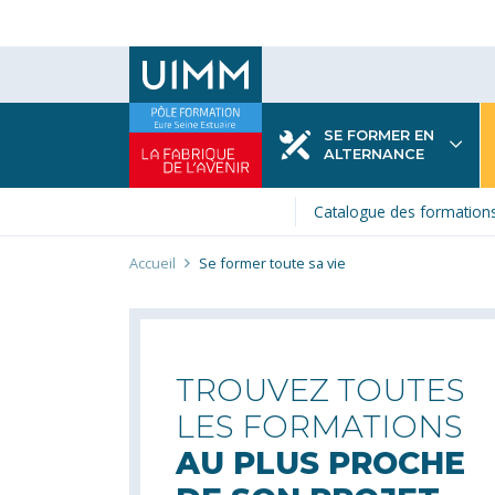
Aller
au
contenu
principal
SE FORMER EN
ALTERNANCE
Catalogue des formation
Fil
Accueil
Se former toute sa vie
d'Ariane
SE FORMER TOUTE SA VIE
TROUVEZ TOUTES
LES FORMATIONS
AU PLUS PROCHE