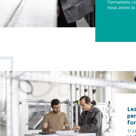
Formations cou
nous avons la 
Les
per
for
1/ 