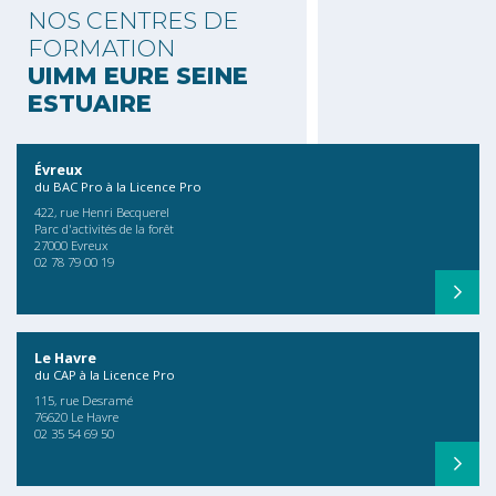
NOS CENTRES DE
FORMATION
UIMM EURE SEINE
ESTUAIRE
Évreux
du BAC Pro à la Licence Pro
422, rue Henri Becquerel
Parc d'activités de la forêt
27000 Evreux
02 78 79 00 19
Le Havre
du CAP à la Licence Pro
115, rue Desramé
76620 Le Havre
02 35 54 69 50