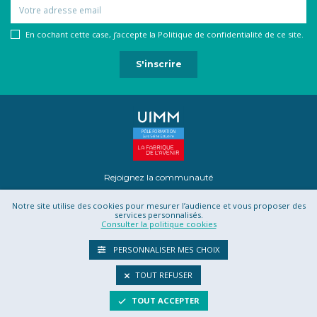
Email
En cochant cette case, j’accepte la Politique de confidentialité de ce site.
Rejoignez la communauté
Notre site utilise des cookies pour mesurer l’audience et vous proposer des
services personnalisés.
Consulter la politique cookies
Mentions légales
Contact
Projet Romotics
Confidentialité
PERSONNALISER MES CHOIX
CGU
CGV
TOUT REFUSER
TOUT ACCEPTER