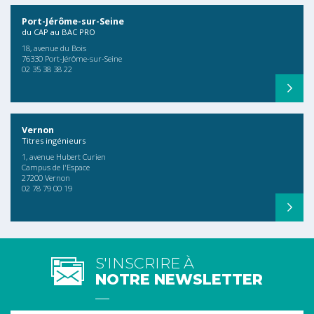
Port-Jérôme-sur-Seine
du CAP au BAC PRO
18, avenue du Bois
76330 Port-Jérôme-sur-Seine
02 35 38 38 22
Vernon
Titres ingénieurs
1, avenue Hubert Curien
Campus de l'Espace
27200 Vernon
02 78 79 00 19
S'INSCRIRE À
NOTRE NEWSLETTER