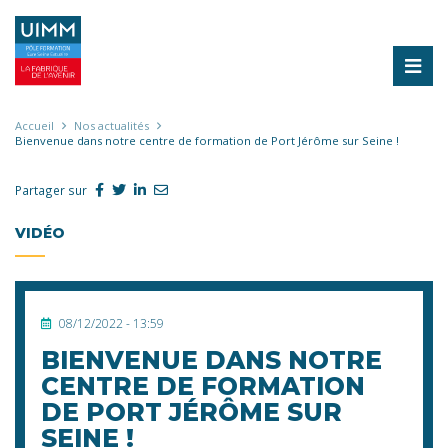
Aller
au
contenu
principal
Fil
Accueil
Nos actualités
Bienvenue dans notre centre de formation de Port Jérôme sur Seine !
d'Ariane
Partager sur
VIDÉO
08/12/2022 - 13:59
BIENVENUE DANS NOTRE
CENTRE DE FORMATION
DE PORT JÉRÔME SUR
SEINE !