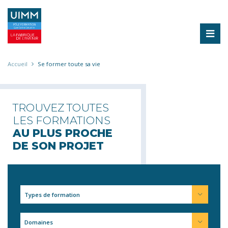
Aller
au
contenu
principal
Fil
Accueil
Se former toute sa vie
d'Ariane
SE FORMER TOUTE SA VIE
TROUVEZ TOUTES
LES FORMATIONS
AU PLUS PROCHE
DE SON PROJET
Types de formation
Domaines