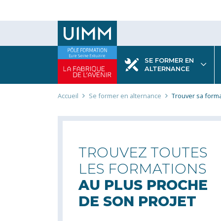
Aller
au
contenu
principal
SE FORMER EN
ALTERNANCE
Fil
Accueil
Se former en alternance
Trouver sa form
d'Ariane
TROUVEZ TOUTES
LES FORMATIONS
AU PLUS PROCHE
DE SON PROJET