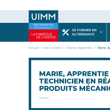
Aller
au
contenu
principal
SE FORMER EN
ALTERNANCE
Fil
Accueil
Nos Stories
Stories Apprentis
Marie, A
d'Ariane
MARIE, APPRENTIE
TECHNICIEN EN RÉ
PRODUITS MÉCANI