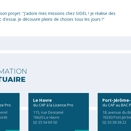
son projet: "J'adore mes missions chez SIDEL ! Je réalise des
 d'essai. Je découvre pleins de choses tous les jours !"
MATION
TUAIRE
Le Havre
Port-Jérôme-
nce Pro
du CAP à la Licence Pro
du CAP au BAC 
erel
115, rue Desramé
18, avenue du B
forêt
76620 Le Havre
76330 Port-Jérô
02 35 54 69 50
02 35 38 38 22