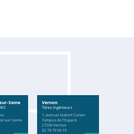
sur-Seine
Vernon
PRO
Titres ingénieurs
ois
1, avenue Hubert Curien
me-sur-Seine
Campus de l'Espace
27200 Vernon
02 78 79 00 19