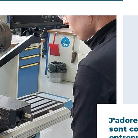
J'adore
sont c
entrepr