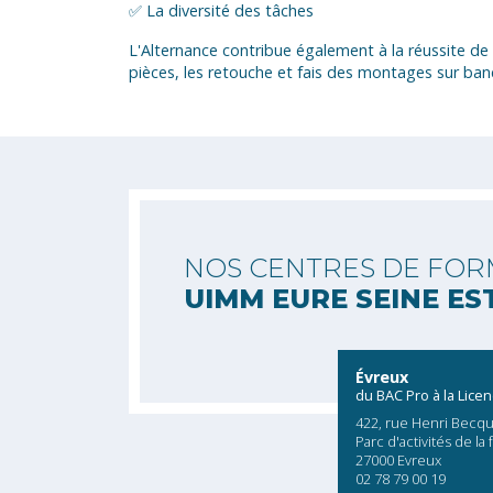
✅ La diversité des tâches
L'Alternance contribue également à la réussite de 
pièces, les retouche et fais des montages sur banc
NOS CENTRES DE FOR
UIMM EURE SEINE ES
Évreux
du BAC Pro à la Lice
422, rue Henri Becqu
Parc d'activités de la 
27000 Evreux
02 78 79 00 19