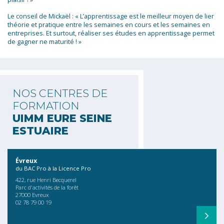
Le conseil de Mickaël : « L’apprentissage est le meilleur moyen de lier
théorie et pratique entre les semaines en cours et les semaines en
entreprises. Et surtout, réaliser ses études en apprentissage permet
de gagner ne maturité ! »
NOS CENTRES DE
FORMATION
UIMM EURE SEINE
ESTUAIRE
Évreux
du BAC Pro à la Licence Pro
422, rue Henri Becquerel
Parc d'activités de la forêt
27000 Evreux
02 78 79 00 19