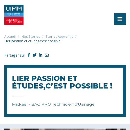
Aller
au
contenu
principal
Fil
Accueil
Nos Stories
Stories Apprentis
Lier passion et études,c’est possible !
d'Ariane
Partager sur
LIER PASSION ET
ÉTUDES,C’EST POSSIBLE !
Mickaël - BAC PRO Technicien d’Usinage