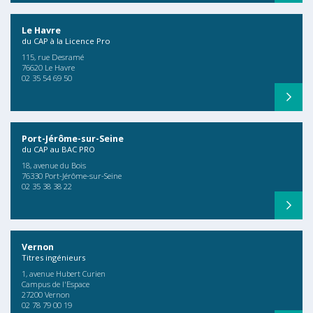
Le Havre
du CAP à la Licence Pro
115, rue Desramé
76620 Le Havre
02 35 54 69 50
Port-Jérôme-sur-Seine
du CAP au BAC PRO
18, avenue du Bois
76330 Port-Jérôme-sur-Seine
02 35 38 38 22
Vernon
Titres ingénieurs
1, avenue Hubert Curien
Campus de l'Espace
27200 Vernon
02 78 79 00 19