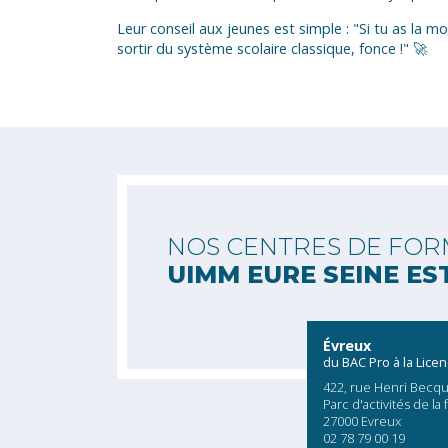
Leur conseil aux jeunes est simple : "Si tu as la mo
sortir du système scolaire classique, fonce !" 🚀
NOS CENTRES DE FOR
UIMM EURE SEINE ES
Évreux
du BAC Pro à la Lice
422, rue Henri Becqu
Parc d'activités de la 
27000 Evreux
02 78 79 00 19