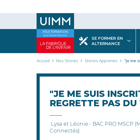
Aller
au
contenu
principal
SE FORMER EN
ALTERNANCE
Fil
Accueil
Nos Stories
Stories Apprentis
"Je me su
d'Ariane
"JE ME SUIS INSCRI
REGRETTE PAS DU
Lysa et Léonie - BAC PRO MSCP (
Connectés)