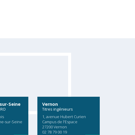
sur-Seine
Vernon
PRO
Titres ingénieurs
ois
1, avenue Hubert Curien
me-sur-Seine
Campus de l'Espace
27200 Vernon
02 78 79 00 19