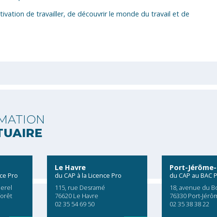
tivation de travailler, de découvrir le monde du travail et de
MATION
TUAIRE
Le Havre
Port-Jérôme-
nce Pro
du CAP à la Licence Pro
du CAP au BAC 
erel
115, rue Desramé
18, avenue du B
forêt
76620 Le Havre
76330 Port-Jérô
02 35 54 69 50
02 35 38 38 22