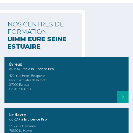
NOS CENTRES DE
FORMATION
UIMM EURE SEINE
ESTUAIRE
Évreux
du BAC Pro à la Licence Pro
422, rue Henri Becquerel
Parc d'activités de la forêt
27000 Evreux
02 78 79 00 19
Le Havre
du CAP à la Licence Pro
115, rue Desramé
76620 Le Havre