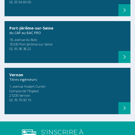
02 35 54 69 50
Port-Jérôme-sur-Seine
du CAP au BAC PRO
18, avenue du Bois
76330 Port-Jérôme-sur-Seine
02 35 38 38 22
Vernon
Titres ingénieurs
1, avenue Hubert Curien
Campus de l'Espace
27200 Vernon
02 78 79 00 19
S'INSCRIRE À