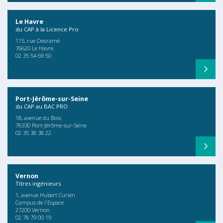
Le Havre
du CAP à la Licence Pro
115, rue Desramé
76620 Le Havre
02 35 54 69 50
Port-Jérôme-sur-Seine
du CAP au BAC PRO
18, avenue du Bois
76330 Port-Jérôme-sur-Seine
02 35 38 38 22
Vernon
Titres ingénieurs
1, avenue Hubert Curien
Campus de l'Espace
27200 Vernon
02 78 79 00 19