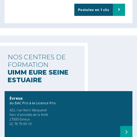
Postulez en 1 clic
NOS CENTRES DE
FORMATION
UIMM EURE SEINE
ESTUAIRE
Évreux
du BAC Pro à la Licence Pro
422, rue Henri Becquerel
Parc d'activités de la forêt
27000 Evreux
02 78 79 00 19