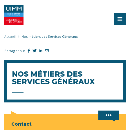
Aller
au
contenu
principal
Fil
Accueil
Nos métiers des Services Généraux
d'Ariane
Partager sur
NOS MÉTIERS DES
SERVICES GÉNÉRAUX
Contact