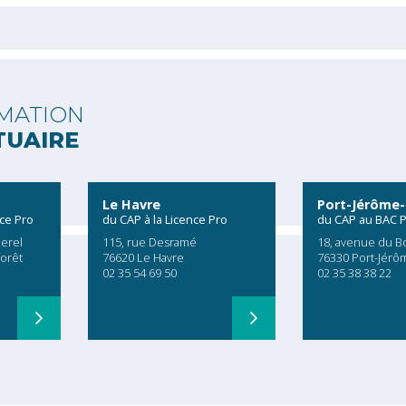
MATION
TUAIRE
Le Havre
Port-Jérôme-
nce Pro
du CAP à la Licence Pro
du CAP au BAC 
erel
115, rue Desramé
18, avenue du B
forêt
76620 Le Havre
76330 Port-Jérô
02 35 54 69 50
02 35 38 38 22