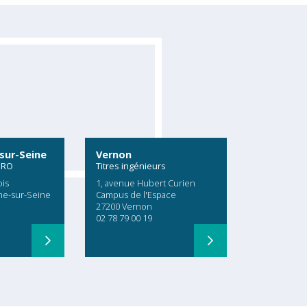
sur-Seine
Vernon
PRO
Titres ingénieurs
ois
1, avenue Hubert Curien
me-sur-Seine
Campus de l'Espace
27200 Vernon
02 78 79 00 19