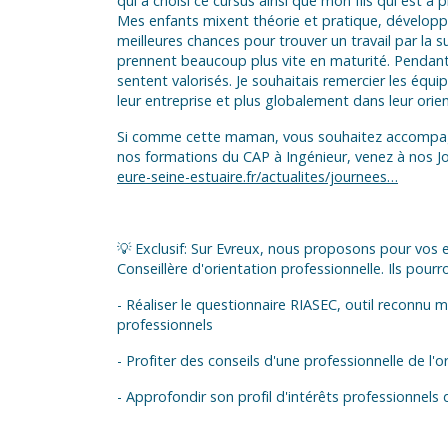
qui a choisi ce cursus ainsi que mon fils qui est 
Mes enfants mixent théorie et pratique, développ
meilleures chances pour trouver un travail par la s
prennent beaucoup plus vite en maturité. Pendant 
sentent valorisés. Je souhaitais remercier les éq
leur entreprise et plus globalement dans leur orien
Si comme cette maman, vous souhaitez accompagner
nos formations du CAP à Ingénieur, venez à nos J
eure-seine-estuaire.fr/actualites/journees…
💡 Exclusif: Sur Evreux, nous proposons pour vos 
Conseillère d'orientation professionnelle. Ils pourro
- Réaliser le questionnaire RIASEC, outil reconnu 
professionnels
- Profiter des conseils d'une professionnelle de l'o
- Approfondir son profil d'intérêts professionnels 