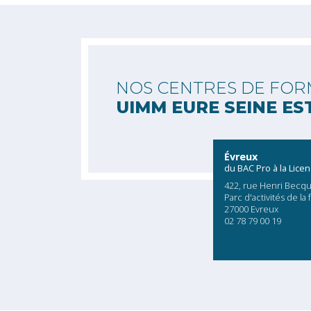
NOS CENTRES DE FOR
UIMM EURE SEINE ES
Évreux
du BAC Pro à la Lice
422, rue Henri Becqu
Parc d'activités de la 
27000 Evreux
02 78 79 00 19