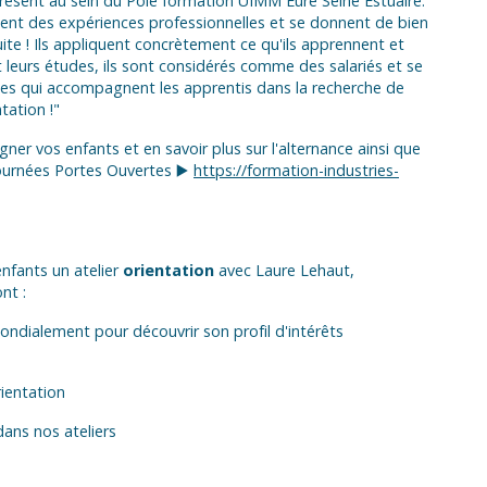
à présent au sein du Pôle formation UIMM Eure Seine Estuaire.
ent des expériences professionnelles et se donnent de bien
uite ! Ils appliquent concrètement ce qu'ils apprennent et
leurs études, ils sont considérés comme des salariés et se
uipes qui accompagnent les apprentis dans la recherche de
tation !"
 vos enfants et en savoir plus sur l'alternance ainsi que
ournées Portes Ouvertes ▶️
https://formation-industries-
enfants un atelier
orientation
avec Laure Lehaut,
nt :
mondialement pour découvrir son profil d'intérêts
rientation
dans nos ateliers