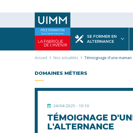
Aller
au
contenu
principal
SE FORMER EN
ALTERNANCE
Fil
Accueil
Nos actualités
Témoignage d'une maman s
d'Ariane
DOMAINES MÉTIERS
24/04/2025 - 10:10
TÉMOIGNAGE D'U
L'ALTERNANCE