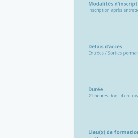
Modalités d'inscript
Inscription après entret
Délais d’accès
Entrées / Sorties perma
Durée
21 heures dont 4 en tra
Lieu(x) de formatio