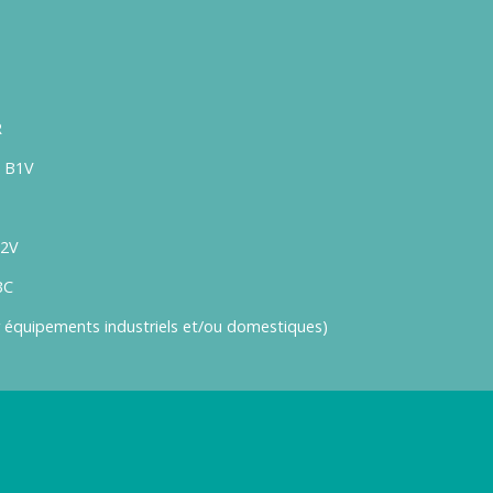
R
1, B1V
B2V
BC
r équipements industriels et/ou domestiques)