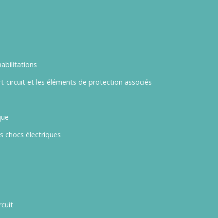
abilitations
rt-circuit et les éléments de protection associés
que
s chocs électriques
rcuit