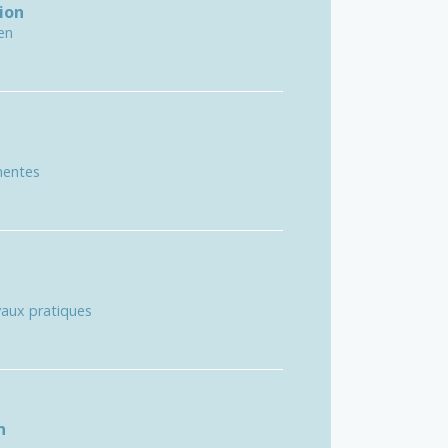
ion
ien
nentes
vaux pratiques
n