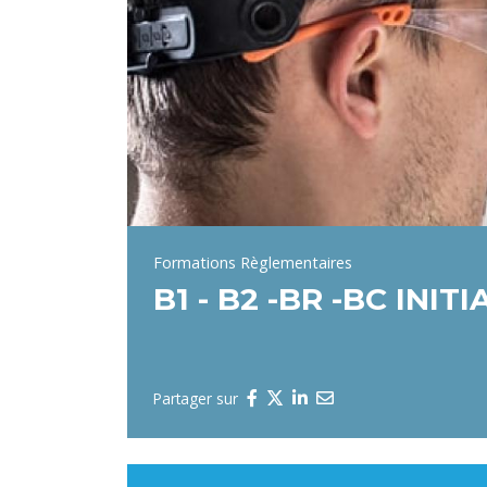
Formations Règlementaires
B1 - B2 -BR -BC INITI
Partager sur