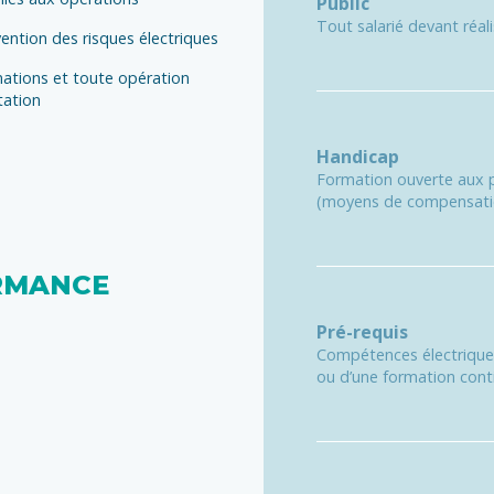
Public
Tout salarié devant réal
évention des risques électriques
gnations et toute opération
tation
Handicap
Formation ouverte aux p
(moyens de compensation
RMANCE
Pré-requis
Compétences électriques
ou d’une formation conti