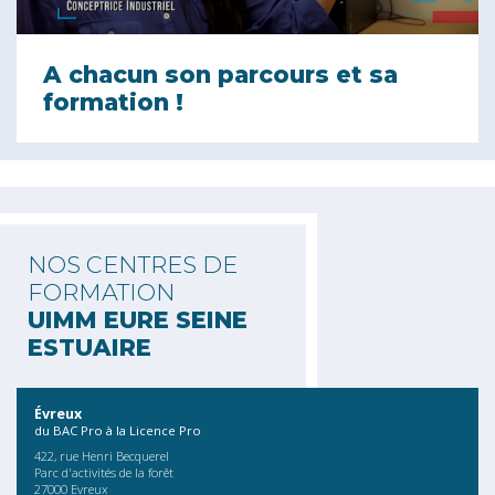
A chacun son parcours et sa
formation !
NOS CENTRES DE
FORMATION
UIMM EURE SEINE
ESTUAIRE
Évreux
du BAC Pro à la Licence Pro
422, rue Henri Becquerel
Parc d'activités de la forêt
27000 Evreux