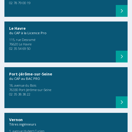
02 78 79 00 19
Le Havre
du CAP à la Licence Pro
115, rue Desramé
76620 Le Havre
02 35 54 69 50
Port-Jérôme-sur-Seine
du CAP au BAC PRO
18, avenue du Bois
76330 Port-Jérôme-sur-Seine
02 35 38 38 22
Vernon
Titres ingénieurs
1, avenue Hubert Curien