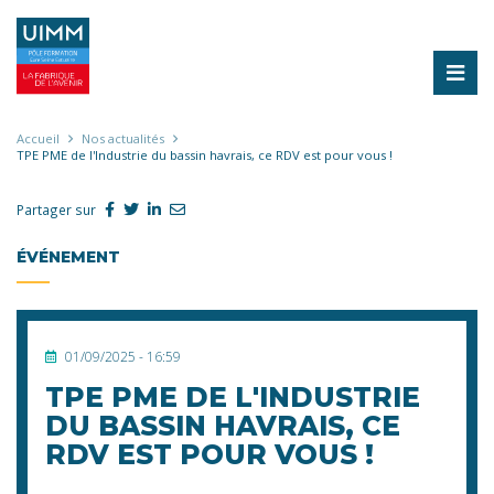
Aller
au
contenu
principal
Fil
Accueil
Nos actualités
TPE PME de l'Industrie du bassin havrais, ce RDV est pour vous !
d'Ariane
Partager sur
ÉVÉNEMENT
01/09/2025 - 16:59
TPE PME DE L'INDUSTRIE
DU BASSIN HAVRAIS, CE
RDV EST POUR VOUS !