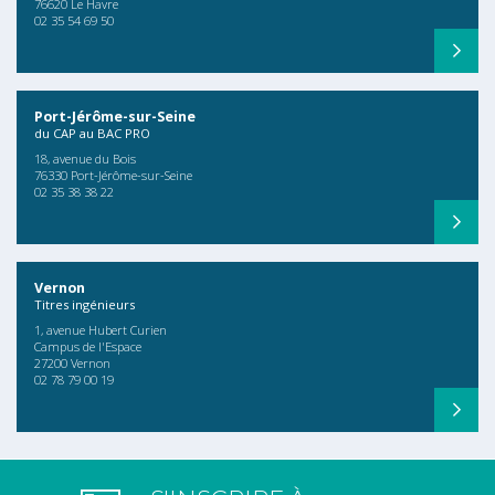
76620 Le Havre
02 35 54 69 50
Port-Jérôme-sur-Seine
du CAP au BAC PRO
18, avenue du Bois
76330 Port-Jérôme-sur-Seine
02 35 38 38 22
Vernon
Titres ingénieurs
1, avenue Hubert Curien
Campus de l'Espace
27200 Vernon
02 78 79 00 19