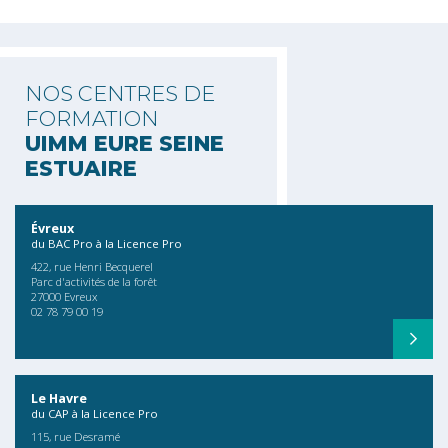
NOS CENTRES DE
FORMATION
UIMM EURE SEINE
ESTUAIRE
Évreux
du BAC Pro à la Licence Pro
422, rue Henri Becquerel
Parc d'activités de la forêt
27000 Evreux
02 78 79 00 19
Le Havre
du CAP à la Licence Pro
115, rue Desramé