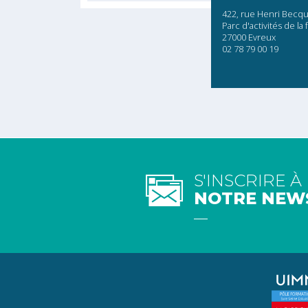
422, rue Henri Becqu
Parc d'activités de la 
27000 Evreux
02 78 79 00 19
S'INSCRIRE À
NOTRE NEW