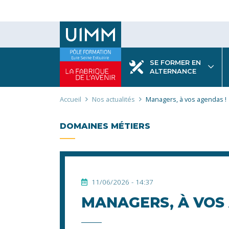
Aller
au
contenu
principal
SE FORMER EN
ALTERNANCE
Fil
Accueil
Nos actualités
Managers, à vos agendas !
d'Ariane
DOMAINES MÉTIERS
11/06/2026 - 14:37
MANAGERS, À VOS