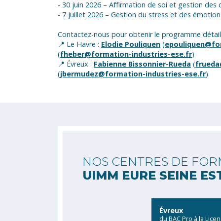
- 30 juin 2026 – Affirmation de soi et gestion des c
- 7 juillet 2026 – Gestion du stress et des émotion
Contactez-nous pour obtenir le programme détaillé
📍 Le Havre :
Elodie Pouliquen
(
epouliquen@for
(
fheber@formation-industries-ese.fr
)
📍 Évreux :
Fabienne Bissonnier-Rueda
(
frueda
(
jbermudez@formation-industries-ese.fr
)
NOS CENTRES DE FOR
UIMM EURE SEINE ES
Évreux
du BAC Pro à la Lice