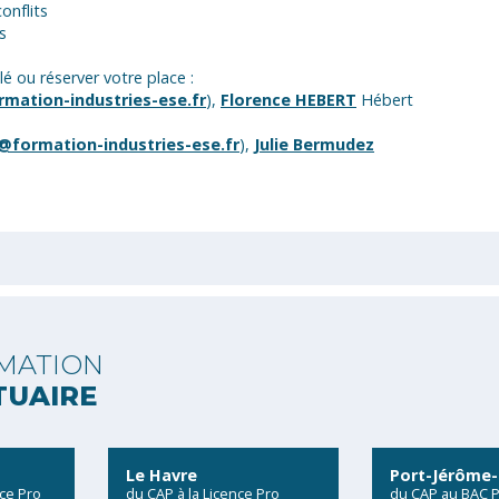
onflits
s
 ou réserver votre place :
mation-industries-ese.fr
),
Florence HEBERT
Hébert
@formation-industries-ese.fr
),
Julie Bermudez
MATION
TUAIRE
Le Havre
Port-Jérôme-
nce Pro
du CAP à la Licence Pro
du CAP au BAC 