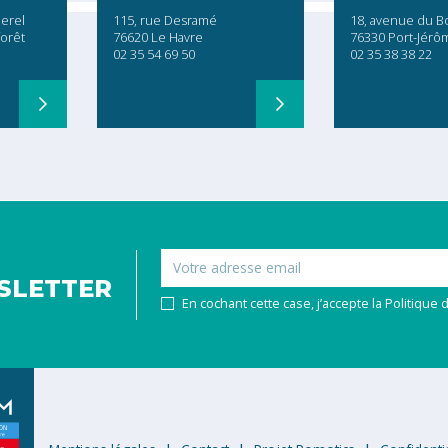
erel
115, rue Desramé
18, avenue du B
forêt
76620 Le Havre
76330 Port-Jérô
02 35 54 69 50
02 35 38 38 22
Email
SLETTER
En cochant cette case, j’accepte la Politique d