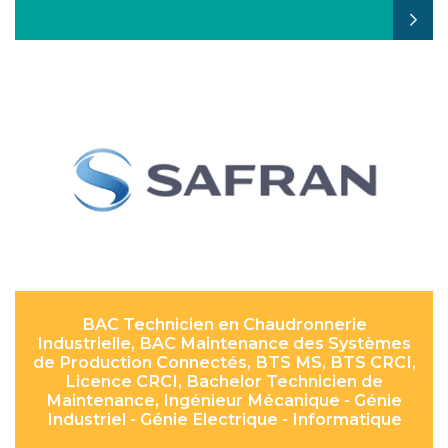
BAC Technicien en Chaudronnerie
Industrielle, BAC Maintenance des Systèmes
de Production Connectés, BTS MS, BTS CRCI,
Licence CRCI, Bachelor Technicien de
Maintenance, Ingénieur Mécanique - Génie
Industriel - Génie Electrique - Informatique