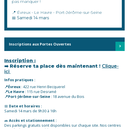
pas manquer !
📍 Évreux • Le Havre • Port-Jérôme-sur-Seine
📅
Samedi 14 mars
Inscriptions aux Portes Ouvertes
Inscription :
➡️
Réserve ta place dès maintenant !
Clique-
ici
Infos pratiques :
📍Évreux
: 422 rue Henri Becquerel
📍Le Havre
: 115 rue Desramé
📍Port-Jérôme-sur-Seine
: 18 avenue du Bois
📅
Date et horaires :
Samedi 14 mars de 9h30 à 16h
🚗
Accès et stationnement :
Des parkings gratuits sont disponibles sur chaque site. Nos centres