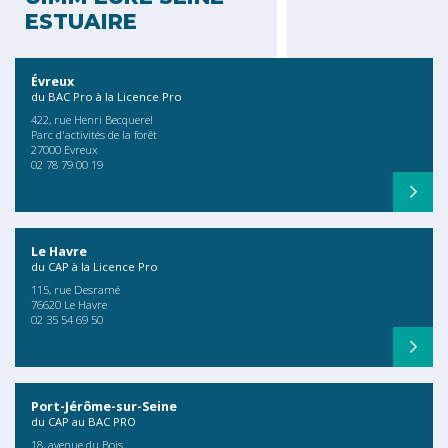
ESTUAIRE
Évreux
du BAC Pro à la Licence Pro
422, rue Henri Becquerel
Parc d'activités de la forêt
27000 Evreux
02 78 79 00 19
Le Havre
du CAP à la Licence Pro
115, rue Desramé
76620 Le Havre
02 35 54 69 50
Port-Jérôme-sur-Seine
du CAP au BAC PRO
18, avenue du Bois