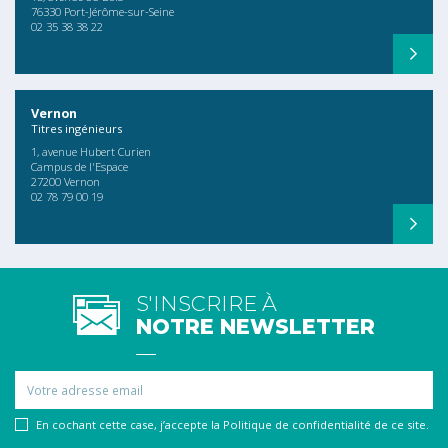
76330 Port-Jérôme-sur-Seine
02 35 38 38 22
Vernon
Titres ingénieurs
1, avenue Hubert Curien
Campus de l'Espace
27200 Vernon
02 78 79 00 19
S'INSCRIRE À
NOTRE NEWSLETTER
Email
En cochant cette case, j’accepte la Politique de confidentialité de ce site.