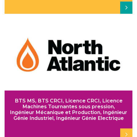
BTS MS, BTS CRCI, Licence CRCI, Licence
Machines Tournantes sous pression,
Ingénieur Mécanique et Production, Ingénieur
Génie Industriel, Ingénieur Génie Electrique