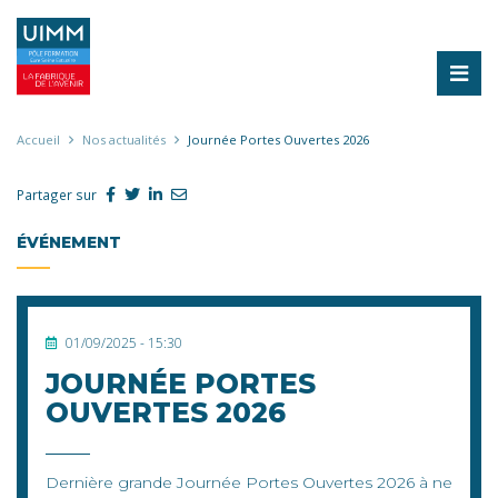
Aller
au
contenu
principal
Fil
Accueil
Nos actualités
Journée Portes Ouvertes 2026
d'Ariane
Partager sur
ÉVÉNEMENT
01/09/2025 - 15:30
JOURNÉE PORTES
OUVERTES 2026
Dernière grande Journée Portes Ouvertes 2026 à ne