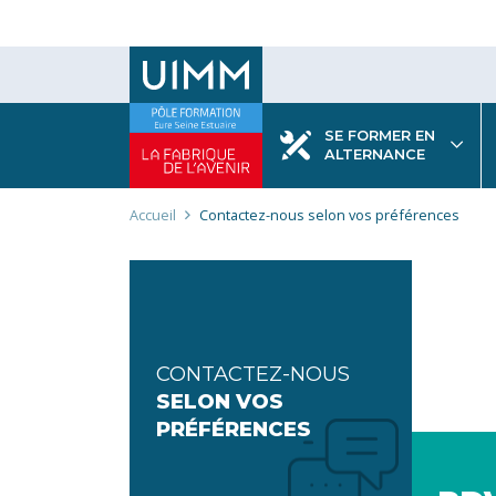
Aller
au
contenu
principal
SE FORMER EN
ALTERNANCE
Fil
Accueil
Contactez-nous selon vos préférences
d'Ariane
CONTACTEZ-NOUS
SELON VOS
PRÉFÉRENCES