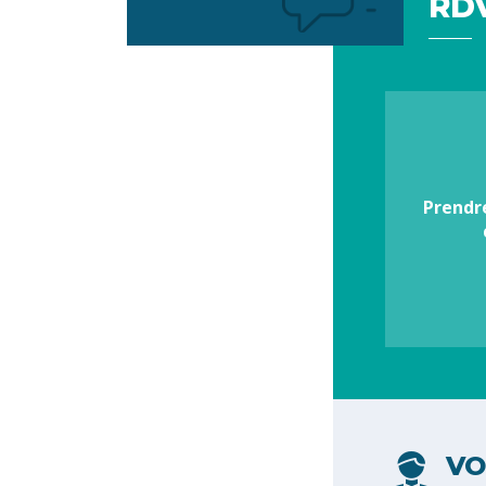
RDV
Votre
préférence
Prendr
VO