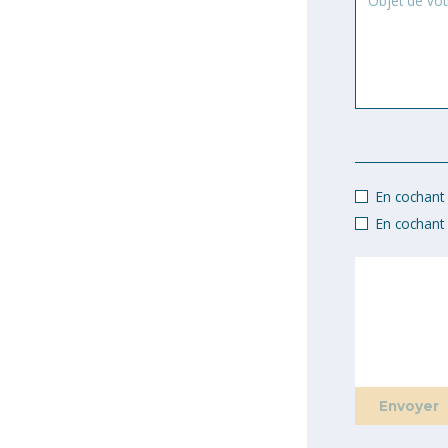
de
votre
demande
En cochant c
En cochant 