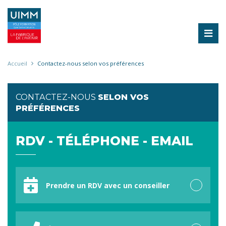
Aller
au
contenu
principal
Fil
Accueil
Contactez-nous selon vos préférences
d'Ariane
CONTACTEZ-NOUS
SELON VOS
PRÉFÉRENCES
RDV - TÉLÉPHONE - EMAIL
Votre
préférence
Prendre un RDV avec un conseiller