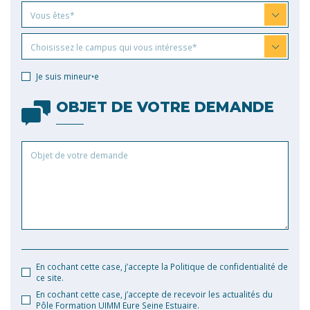
Vous
Vous êtes*
êtes
Choisissez
Choisissez le campus qui vous intéresse*
le
campus
Je suis mineur•e
qui
vous
OBJET DE VOTRE DEMANDE
intéresse
Objet
de
votre
demande
En cochant cette case, j’accepte la Politique de confidentialité de
ce site.
En cochant cette case, j’accepte de recevoir les actualités du
Pôle Formation UIMM Eure Seine Estuaire.