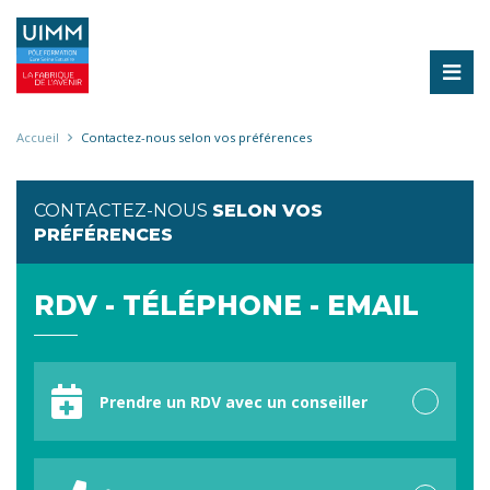
Aller
au
contenu
principal
Fil
Accueil
Contactez-nous selon vos préférences
d'Ariane
CONTACTEZ-NOUS
SELON VOS
PRÉFÉRENCES
RDV - TÉLÉPHONE - EMAIL
Votre
préférence
Prendre un RDV avec un conseiller