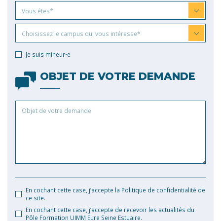
Vous
Vous êtes*
êtes
Choisissez
Choisissez le campus qui vous intéresse*
le
campus
Je suis mineur•e
qui
vous
OBJET DE VOTRE DEMANDE
intéresse
Objet
de
votre
demande
En cochant cette case, j’accepte la Politique de confidentialité de
ce site.
En cochant cette case, j’accepte de recevoir les actualités du
Pôle Formation UIMM Eure Seine Estuaire.