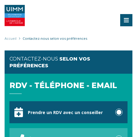
Aller
au
contenu
principal
Fil
Accueil
Contactez-nous selon vos préférences
d'Ariane
CONTACTEZ-NOUS
SELON VOS
PRÉFÉRENCES
RDV - TÉLÉPHONE - EMAIL
Votre
préférence
Prendre un RDV avec un conseiller