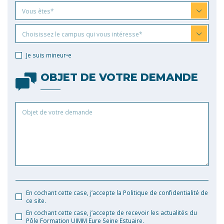
Vous
Vous êtes*
êtes
Choisissez
Choisissez le campus qui vous intéresse*
le
campus
Je suis mineur•e
qui
vous
OBJET DE VOTRE DEMANDE
intéresse
Objet
de
votre
demande
En cochant cette case, j’accepte la Politique de confidentialité de
ce site.
En cochant cette case, j’accepte de recevoir les actualités du
Pôle Formation UIMM Eure Seine Estuaire.