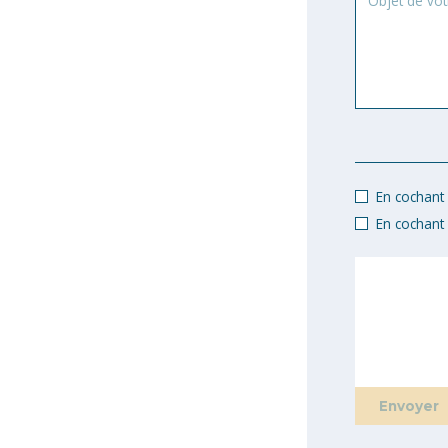
de
votre
demande
En cochant c
En cochant 