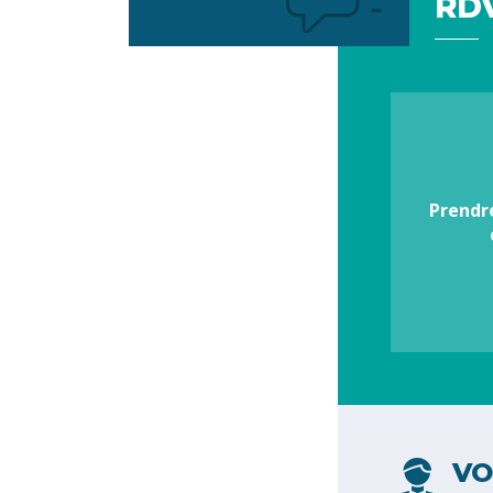
RDV
Votre
préférence
Prendr
VO