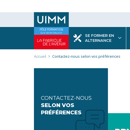
Aller
au
contenu
principal
SE FORMER EN
ALTERNANCE
Fil
Accueil
Contactez-nous selon vos préférences
d'Ariane
CONTACTEZ-NOUS
SELON VOS
PRÉFÉRENCES