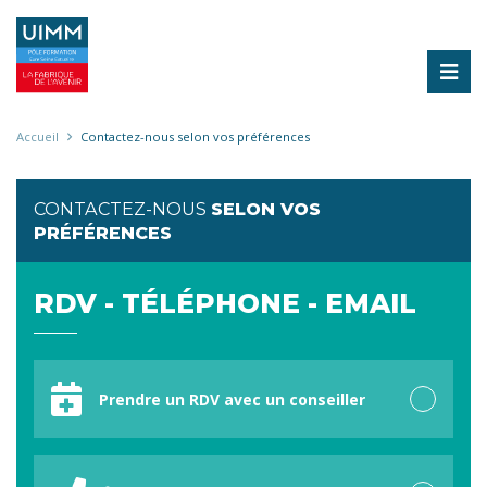
Aller
au
contenu
principal
Fil
Accueil
Contactez-nous selon vos préférences
d'Ariane
CONTACTEZ-NOUS
SELON VOS
PRÉFÉRENCES
RDV - TÉLÉPHONE - EMAIL
Votre
préférence
Prendre un RDV avec un conseiller