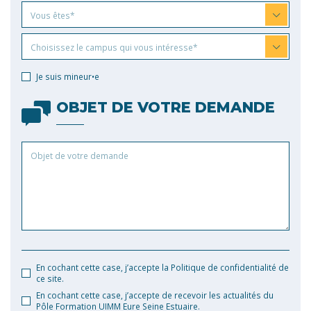
Vous
Vous êtes*
êtes
Choisissez
Choisissez le campus qui vous intéresse*
le
campus
Je suis mineur•e
qui
vous
OBJET DE VOTRE DEMANDE
intéresse
Objet
de
votre
demande
En cochant cette case, j’accepte la Politique de confidentialité de
ce site.
En cochant cette case, j’accepte de recevoir les actualités du
Pôle Formation UIMM Eure Seine Estuaire.