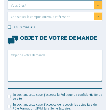
Vous
Vous êtes*
êtes
Choisissez
Choisissez le campus qui vous intéresse*
le
campus
Je suis mineur•e
qui
vous
OBJET DE VOTRE DEMANDE
intéresse
Objet
de
votre
demande
En cochant cette case, j’accepte la Politique de confidentialité de
ce site.
En cochant cette case, j’accepte de recevoir les actualités du
Pôle Formation UIMM Eure Seine Estuaire.