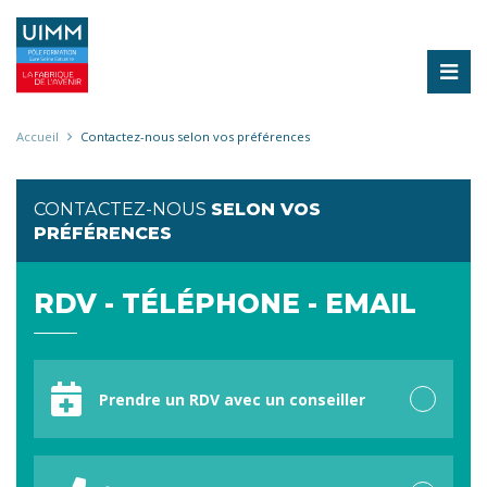
Aller
au
contenu
principal
Fil
Accueil
Contactez-nous selon vos préférences
d'Ariane
CONTACTEZ-NOUS
SELON VOS
PRÉFÉRENCES
RDV - TÉLÉPHONE - EMAIL
Votre
préférence
Prendre un RDV avec un conseiller