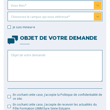
Vous
Vous êtes*
êtes
Choisissez
Choisissez le campus qui vous intéresse*
le
campus
Je suis mineur•e
qui
vous
OBJET DE VOTRE DEMANDE
intéresse
Objet
de
votre
demande
En cochant cette case, j’accepte la Politique de confidentialité de
ce site.
En cochant cette case, j’accepte de recevoir les actualités du
Pôle Formation UIMM Eure Seine Estuaire.