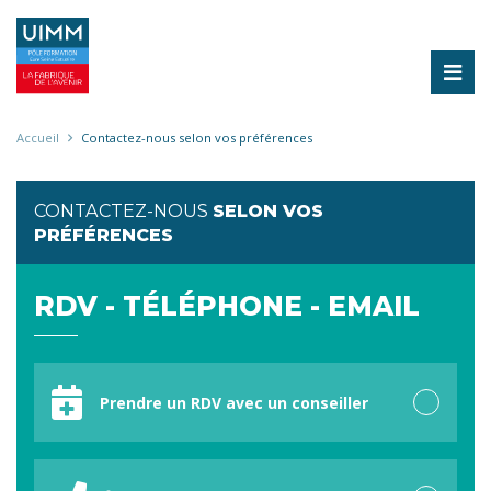
Aller
au
contenu
principal
Fil
Accueil
Contactez-nous selon vos préférences
d'Ariane
CONTACTEZ-NOUS
SELON VOS
PRÉFÉRENCES
RDV - TÉLÉPHONE - EMAIL
Votre
préférence
Prendre un RDV avec un conseiller