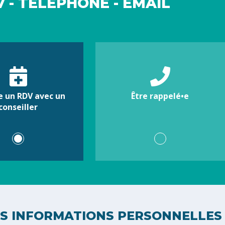
 - TÉLÉPHONE - EMAIL
e un RDV avec un
Être rappelé•e
conseiller
S INFORMATIONS PERSONNELLES