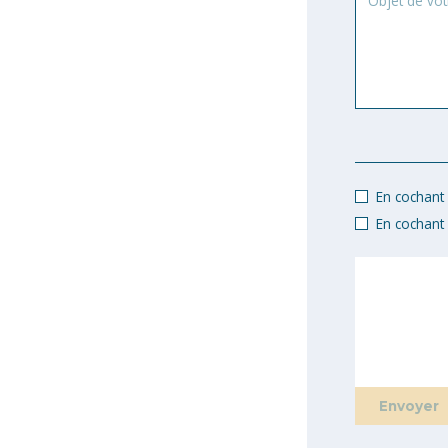
de
votre
demande
En cochant c
En cochant 