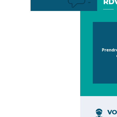
RDV
Votre
préférence
Prendr
VO