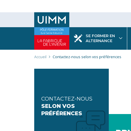
Aller
au
contenu
principal
SE FORMER EN
ALTERNANCE
Fil
Accueil
Contactez-nous selon vos préférences
d'Ariane
CONTACTEZ-NOUS
SELON VOS
PRÉFÉRENCES