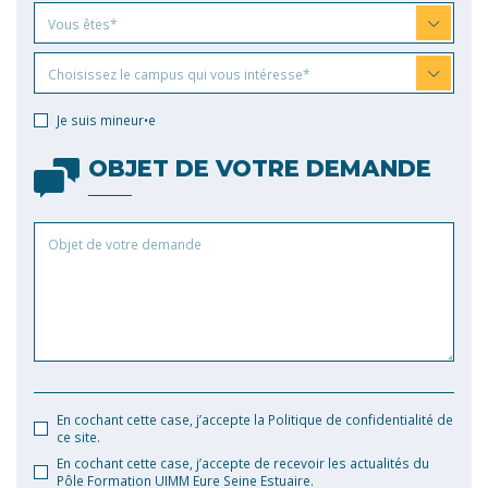
Vous
Vous êtes*
êtes
Choisissez
Choisissez le campus qui vous intéresse*
le
campus
Je suis mineur•e
qui
vous
OBJET DE VOTRE DEMANDE
intéresse
Objet
de
votre
demande
En cochant cette case, j’accepte la Politique de confidentialité de
ce site.
En cochant cette case, j’accepte de recevoir les actualités du
Pôle Formation UIMM Eure Seine Estuaire.