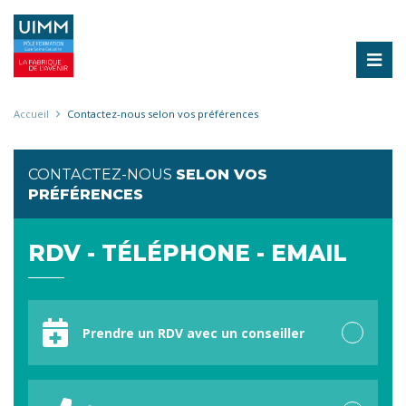
Aller
au
contenu
principal
Fil
Accueil
Contactez-nous selon vos préférences
d'Ariane
CONTACTEZ-NOUS
SELON VOS
PRÉFÉRENCES
RDV - TÉLÉPHONE - EMAIL
Votre
préférence
Prendre un RDV avec un conseiller