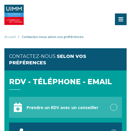
Aller
au
contenu
principal
Fil
Accueil
Contactez-nous selon vos préférences
d'Ariane
CONTACTEZ-NOUS
SELON VOS
PRÉFÉRENCES
RDV - TÉLÉPHONE - EMAIL
Votre
préférence
Prendre un RDV avec un conseiller