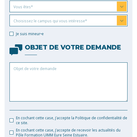
Vous
Vous êtes*
êtes
Choisissez
Choisissez le campus qui vous intéresse*
le
campus
Je suis mineur•e
qui
vous
OBJET DE VOTRE DEMANDE
intéresse
Objet
de
votre
demande
En cochant cette case, j’accepte la Politique de confidentialité de
ce site.
En cochant cette case, j’accepte de recevoir les actualités du
Pôle Formation UIMM Eure Seine Estuaire.