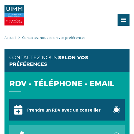
Aller
au
contenu
principal
Fil
Accueil
Contactez-nous selon vos préférences
d'Ariane
CONTACTEZ-NOUS
SELON VOS
PRÉFÉRENCES
RDV - TÉLÉPHONE - EMAIL
Votre
préférence
Prendre un RDV avec un conseiller