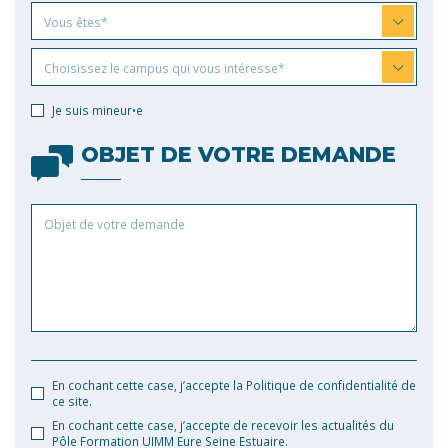
Vous
Vous êtes*
êtes
Choisissez
Choisissez le campus qui vous intéresse*
le
campus
Je suis mineur•e
qui
vous
OBJET DE VOTRE DEMANDE
intéresse
Objet
de
votre
demande
En cochant cette case, j’accepte la Politique de confidentialité de
ce site.
En cochant cette case, j’accepte de recevoir les actualités du
Pôle Formation UIMM Eure Seine Estuaire.