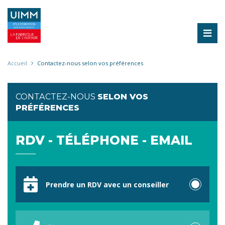
Aller
au
contenu
principal
Fil
Accueil
Contactez-nous selon vos préférences
d'Ariane
CONTACTEZ-NOUS
SELON VOS
PRÉFÉRENCES
RDV - TÉLÉPHONE - EMAIL
Votre
préférence
Prendre un RDV avec un conseiller