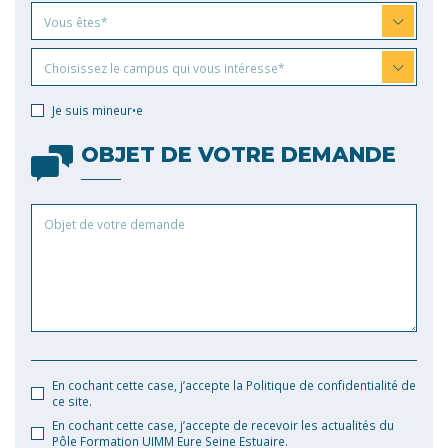
Vous
Vous êtes*
êtes
Choisissez
Choisissez le campus qui vous intéresse*
le
campus
Je suis mineur•e
qui
vous
OBJET DE VOTRE DEMANDE
intéresse
Objet
de
votre
demande
En cochant cette case, j’accepte la Politique de confidentialité de
ce site.
En cochant cette case, j’accepte de recevoir les actualités du
Pôle Formation UIMM Eure Seine Estuaire.