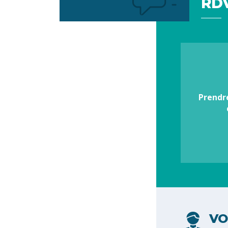
RDV
Votre
préférence
Prendr
VO