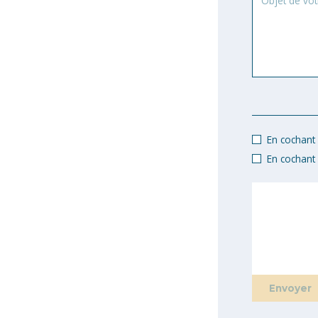
de
votre
demande
En cochant c
En cochant 