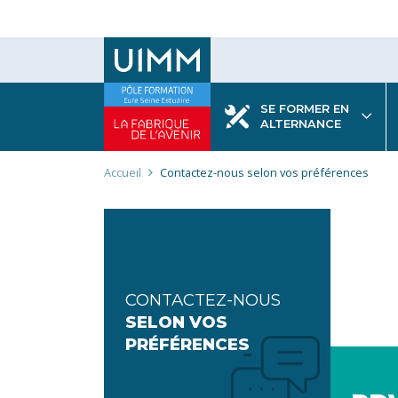
Aller
au
contenu
principal
SE FORMER EN
ALTERNANCE
Fil
Accueil
Contactez-nous selon vos préférences
d'Ariane
CONTACTEZ-NOUS
SELON VOS
PRÉFÉRENCES