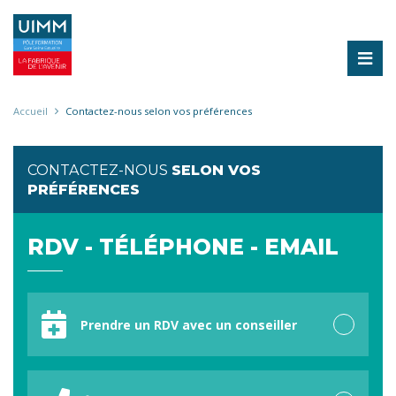
Aller
au
contenu
principal
Fil
Accueil
Contactez-nous selon vos préférences
d'Ariane
CONTACTEZ-NOUS
SELON VOS
PRÉFÉRENCES
RDV - TÉLÉPHONE - EMAIL
Votre
préférence
Prendre un RDV avec un conseiller