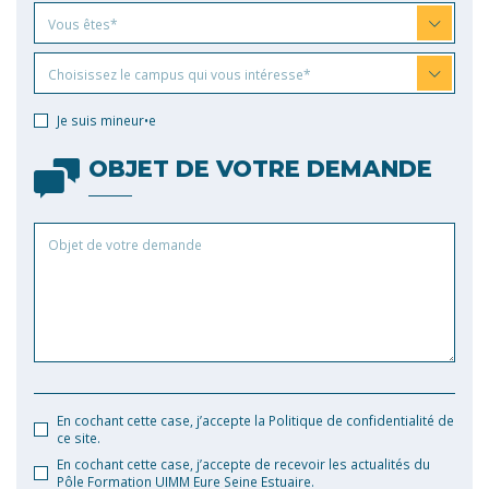
Vous
Vous êtes*
êtes
Choisissez
Choisissez le campus qui vous intéresse*
le
campus
Je suis mineur•e
qui
vous
OBJET DE VOTRE DEMANDE
intéresse
Objet
de
votre
demande
En cochant cette case, j’accepte la Politique de confidentialité de
ce site.
En cochant cette case, j’accepte de recevoir les actualités du
Pôle Formation UIMM Eure Seine Estuaire.