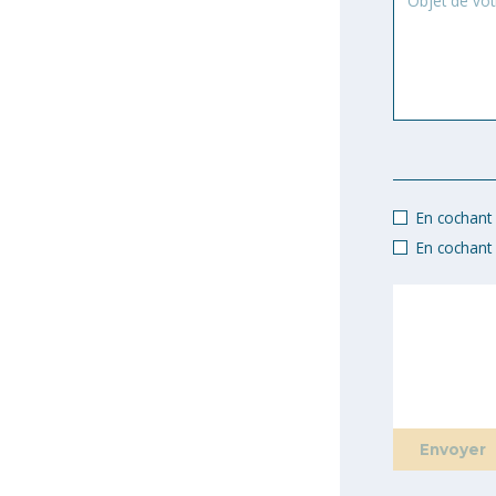
de
votre
demande
En cochant c
En cochant 