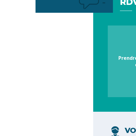
RDV
Votre
préférence
Prendr
VO