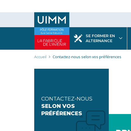
Aller
au
contenu
principal
SE FORMER EN
ALTERNANCE
Fil
Accueil
Contactez-nous selon vos préférences
d'Ariane
CONTACTEZ-NOUS
SELON VOS
PRÉFÉRENCES