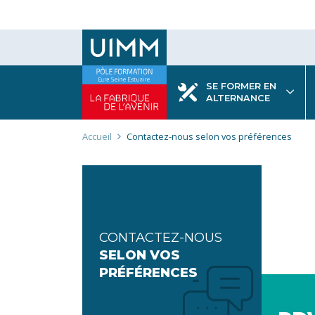
Aller
au
contenu
principal
SE FORMER EN
ALTERNANCE
Fil
Accueil
Contactez-nous selon vos préférences
d'Ariane
CONTACTEZ-NOUS
SELON VOS
PRÉFÉRENCES