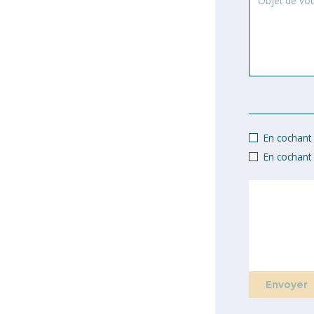
de
votre
demande
En cochant c
En cochant 