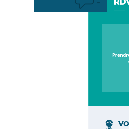
RDV
Votre
préférence
Prendr
VO